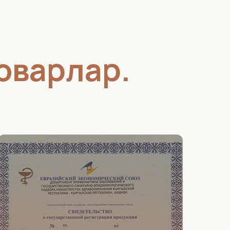
товарлар
.