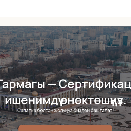
Тармагы — Сертифика
ишенимдүү өнөктөшүңүз.
Сапатка болгон жолуңуз бизден башталат!