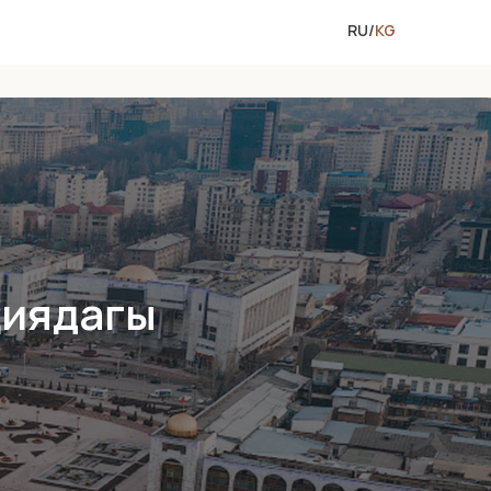
RU
/
KG
циядагы