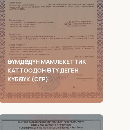
ӨНҮМДӨРДҮН МАМЛЕКЕТТИК
КАТТООДОН ӨТТҮ ДЕГЕН
КҮБӨЛҮК (СГР).