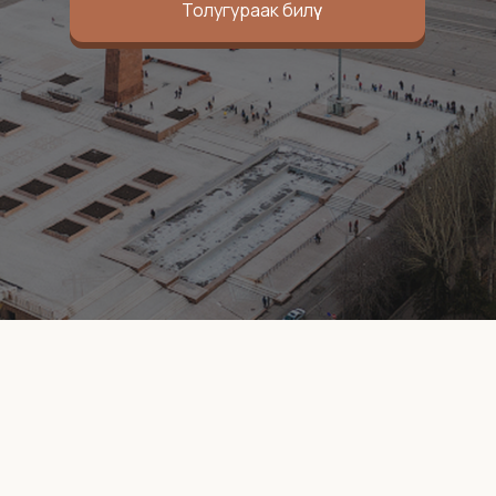
Толугураак билүү