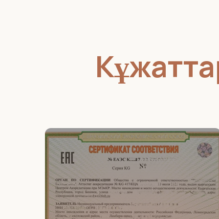
Кұжатта